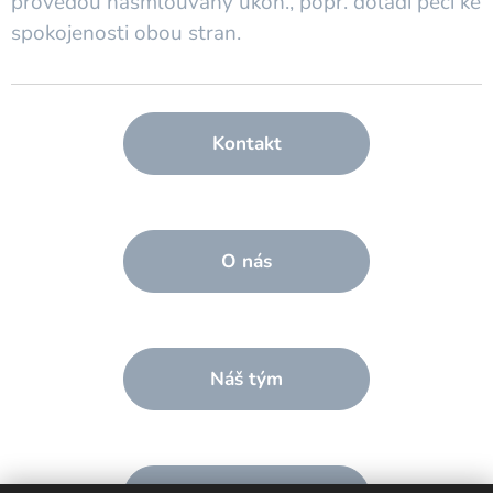
provedou nasmlouvaný úkon., popř. doladí péči ke
spokojenosti obou stran.
Kontakt
O nás
Náš tým