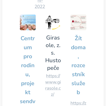
ni-
2022
Giras
Centr
Žít
ole, z.
um
doma
s.
pro
,
Husto
rodin
rozce
peče
u,
stník
https://
www.gi
proje
služe
rasole.c
kt
b
z/
sendv
https://z