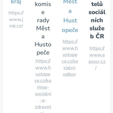
kraj
Měst
komis
telů
a
e
sociál
https://
www.j
rady
ních
Hust
mk.cz/
Měst
služe
opeče
a
b ČR
https://
Husto
www.h
https://
peče
ustope
www.a
https://
ce.cz/so
psscr.cz
www.h
cialni-
/
ustope
odbor
ce.cz/ko
mise-
socialni
-a-
zdravot