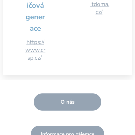
itdoma.
ičová
cz/
gener
ace
https://
www.cr
sp.cz/
O nás
Informace pro zájemce