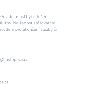
žovatel musí být o řešení
služby. Na žádost stěžovatele
důvodem pro ukončení služby či
va@hustopece.cz
ce.cz