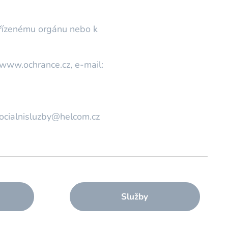
adřízenému orgánu nebo k
 www.ochrance.cz, e-mail:
socialnisluzby@helcom.cz
Služby