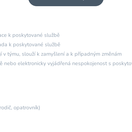
ace k poskytované službě
ada k poskytované službě
ají v týmu, slouží k zamyšlení a k případným změnám
ě nebo elektronicky vyjádřená nespokojenost s poskyt
odič, opatrovník)