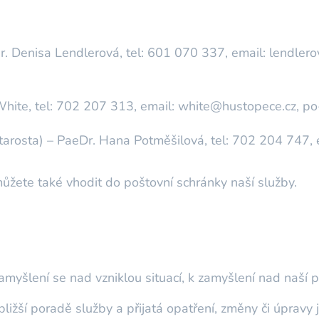
gr. Denisa Lendlerová, tel: 601 070 337, email: lendle
White, tel: 702 207 313, email: white@hustopece.cz, p
starosta) – PaeDr. Hana Potměšilová, tel: 702 204 747,
můžete také vhodit do poštovní schránky naší služby.
myšlení se nad vzniklou situací, k zamyšlení nad naší pr
bližší poradě služby a přijatá opatření, změny či úpravy 