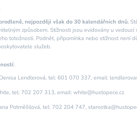
.
prodleně, nejpozději však do 30 kalendářních dnů.
Stě
itelným způsobem. Stížnosti jsou evidovány u vedoucí 
eho totožnosti. Podnět, připomínka nebo stížnost není 
 poskytovatele služeb.
ností:
. Denisa Lendlerová, tel: 601 070 337, email: lendlero
hite, tel: 702 207 313, email: white@hustopece.cz
ana Potměšilová, tel: 702 204 747, starostka@hustope