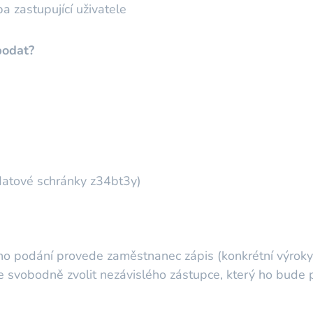
a zastupující uživatele
podat?
datové schránky z34bt3y)
ho podání provede zaměstnanec zápis (konkrétní výroky s
e svobodně zvolit nezávislého zástupce, který ho bude př