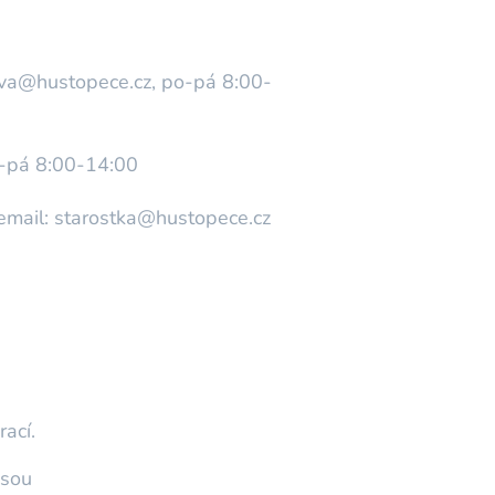
rova@hustopece.cz, po-pá 8:00-
o-pá 8:00-14:00
 email: starostka@hustopece.cz
ací.
jsou