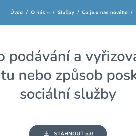
Úvod
O nás
Služby
Co je u nás nového
o podávání a vyřizová
itu nebo způsob pos
sociální služby
STÁHNOUT pdf