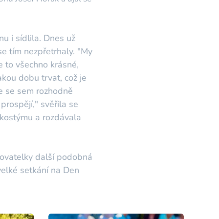
u i sídlila. Dnes už
 se tím nezpřetrhaly. "My
e to všechno krásné,
kou dobu trvat, což je
že se sem rozhodně
prospějí," svěřila se
 kostýmu a rozdávala
čovatelky další podobná
 velké setkání na Den