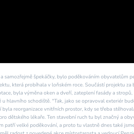
 a samozřejmě špekáčky, bylo poděkováním obyvatelům pen
ektu, která probíhala v loňském roce. Součástí projektu za
otace, byla výměna oken a dveří, zateplení fasády a stropů
 u hlavního schodiště. "Tak, jako se opravoval exteriér bud
í byla reorganizace vnitřních prostor, kdy se třeba stěhova
ro dětského lékaře. Ten stavební ruch tu byl značný a oby
jim patří velké poděkování, a proto tu vlastně dnes také js
" měl radost z povedené akce místostarosta a vedoucí Penzi