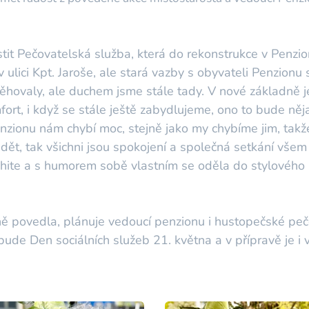
it Pečovatelská služba, která do rekonstrukce v Penzion
v ulici Kpt. Jaroše, ale stará vazby s obyvateli Penzionu
ěhovaly, ale duchem jsme stále tady. V nové základně j
t, i když se stále ještě zabydlujeme, ono to bude něja
enzionu nám chybí moc, stejně jako my chybíme jim, tak
dět, tak všichni jsou spokojení a společná setkání všem 
hite a s humorem sobě vlastním se oděla do stylového
ě povedla, plánuje vedoucí penzionu i hustopečské pe
 bude Den sociálních služeb 21. května a v přípravě je i