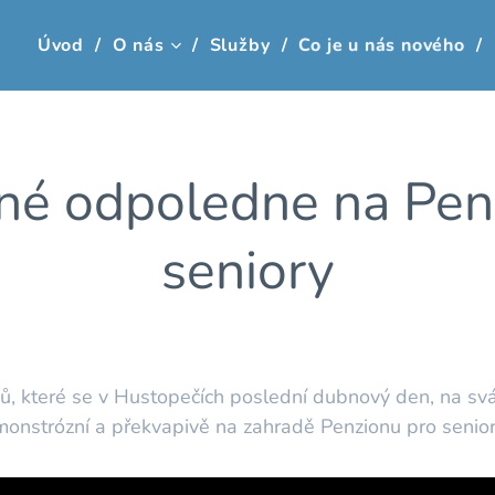
Úvod
O nás
Služby
Co je u nás nového
né odpoledne na Pen
seniory
ů, které se v Hustopečích poslední dubnový den, na svá
monstrózní a překvapivě na zahradě Penzionu pro seniory