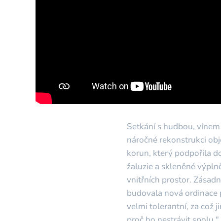
Setkání s hudbou, vínem
náročné rekonstrukci obj
korun, který podpořila d
žaluzie a skleněné výplně
vnitřních prostor. Zásadn
budovala nová ordinace p
velmi tolerantní, za což 
proč ho nestrávit spolu,