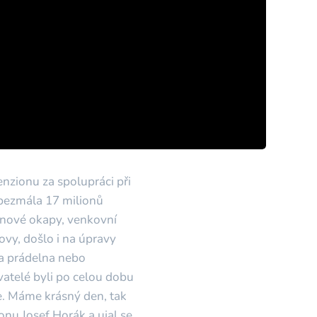
zionu za spolupráci při
 bezmála 17 milionů
, nové okapy, venkovní
ovy, došlo i na úpravy
la prádelna nebo
vatelé byli po celou dobu
me. Máme krásný den, tak
onu Josef Horák a ujal se