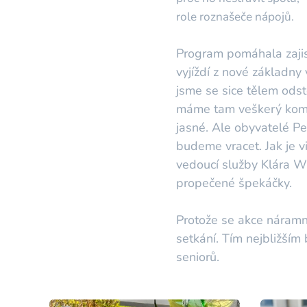
role roznašeče nápojů.
Program pomáhala zajist
vyjíždí z nové základny 
jsme se sice tělem odst
máme tam veškerý komfor
jasné. Ale obyvatelé P
budeme vracet. Jak je vi
vedoucí služby Klára W
propečené špekáčky.
Protože se akce náramn
setkání. Tím nejbližším
seniorů.