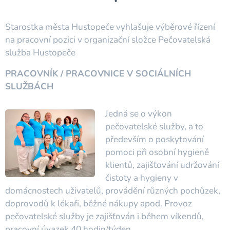
Starostka města Hustopeče vyhlašuje výběrové řízení
na pracovní pozici v organizační složce Pečovatelská
služba Hustopeče
PRACOVNÍK / PRACOVNICE V SOCIÁLNÍCH
SLUŽBÁCH
Jedná se o výkon
pečovatelské služby, a to
především o poskytování
pomoci při osobní hygieně
klientů, zajišťování udržování
čistoty a hygieny v
domácnostech uživatelů, provádění různých pochůzek,
doprovodů k lékaři, běžné nákupy apod. Provoz
pečovatelské služby je zajišťován i během víkendů,
pracovní úvazek 40 hodin/týden.