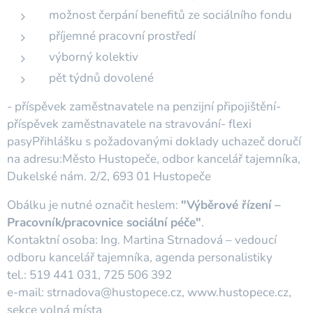
možnost čerpání benefitů ze sociálního fondu
příjemné pracovní prostředí
výborný kolektiv
pět týdnů dovolené
- příspěvek zaměstnavatele na penzijní připojištění-
příspěvek zaměstnavatele na stravování- flexi
pasyPřihlášku s požadovanými doklady uchazeč doručí
na adresu:Město Hustopeče, odbor kancelář tajemníka,
Dukelské nám. 2/2, 693 01 Hustopeče
Obálku je nutné označit heslem:
"Výběrové řízení –
Pracovník/pracovnice sociální péče"
.
Kontaktní osoba: Ing. Martina Strnadová – vedoucí
odboru kancelář tajemníka, agenda personalistiky
tel.: 519 441 031, 725 506 392
e-mail: strnadova@hustopece.cz, www.hustopece.cz,
sekce volná místa