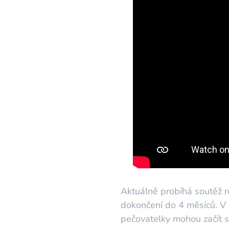
Aktuálně probíhá soutěž r
dokončení do 4 měsíců. V 
pečovatelky mohou začít s