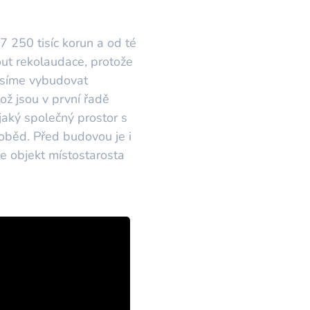
7 250 tisíc korun a od té
ut rekolaudace, protože
musíme vybudovat
ož jsou v první řadě
jaký společný prostor s
oběd. Před budovou je i
uje objekt místostarosta