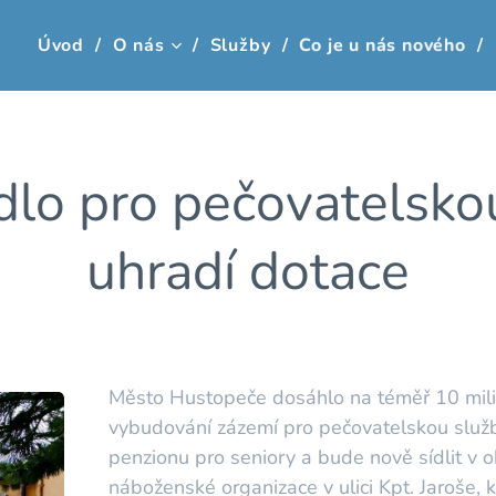
Úvod
O nás
Služby
Co je u nás nového
dlo pro pečovatelsko
uhradí dotace
Město Hustopeče dosáhlo na téměř 10 mili
vybudování zázemí pro pečovatelskou služb
penzionu pro seniory a bude nově sídlit v 
náboženské organizace v ulici Kpt. Jaroše, 