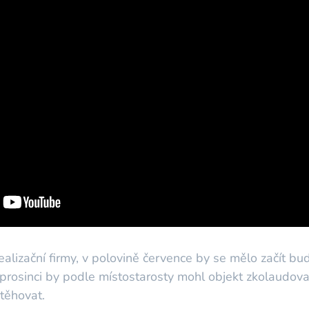
ealizační firmy, v polovině července by se mělo začít b
prosinci by podle místostarosty mohl objekt zkolaudov
těhovat.