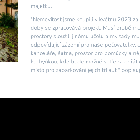
majetku.
"Nemovitost jsme koupili v květnu 2023 za 
doby se zpracovává projekt. Musí proběhno
prostory sloužili jinému účelu a my tady 
odpovídající zázemí pro naše pečovatelky, c
kanceláře, šatna, prostor pro pomůcky a ně
kuchyňkou, kde bude možné si třeba ohřát 
místo pro zaparkování jejich tří aut," popis