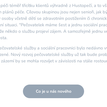
éči téměř třicítku klientů výhradně z Hustopečí, a to v
ch plánů péče. Cílovou skupinou jsou nejen senioři, jak 
 osoby včetně dětí se zdravotním postižením či chroni
ální situaci. "Pečovatelek máme šest a jednu sociální prac
, že někdo o službu projeví zájem. A samozřejmě jednu v
sta.
ečovatelské služby a sociální pracovnici bylo nedávno v
azené. Nový rozvoj pečovatelské služby už tak bude pro
ázemí by se mohla rozvíjet v závislosti na stále rostou
Co je u nás nového