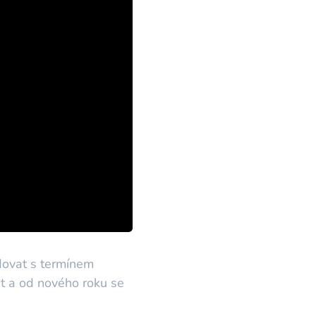
udovat s termínem
at a od nového roku se