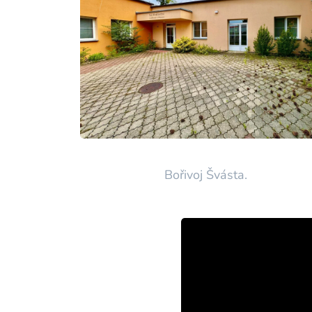
Bořivoj Švásta.