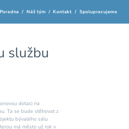
Poradna
Náš tým
Kontakt
Spolupracujeme
u službu
onovou dotaci na
u. Ta se bude stěhovat z
objektu bývalého sálu
kterou má město už rok v