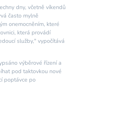
šechny dny, včetně víkendů
bývá často mylně
ckým onemocněním, které
ovnici, která provádí
edoucí služby," vypočítává
ypsáno výběrové řízení a
bíhat pod taktovkou nové
cí poptávce po