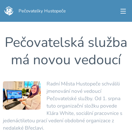
Pečovatelky Hustopeče
Pečovatelská služba
má novou vedoucí
Radní Města Hustopeče schválili
jmenování nové vedoucí
Pečovatelské služby. Od 1. srpna
tuto organizační složku povede
Klára White, sociální pracovnice s
jedenáctiletou prací vedení obdobné organizace z
nedaleké Břeclavi.