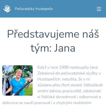
Pečovatelky Hustopeče
Představujeme náš
tým: Jana
Když v roce 1998 nastoupila Jana
Zobalová do pečovatelské služby v
Hustopečích, netušila, že v ní
zůstane přes čtvrt století. Několikrát
změní adresu pracoviště, zdokonalí
si řidičské dovednosti i odbornost a
dokonce se naučí pracovat i s chytrými mobilními