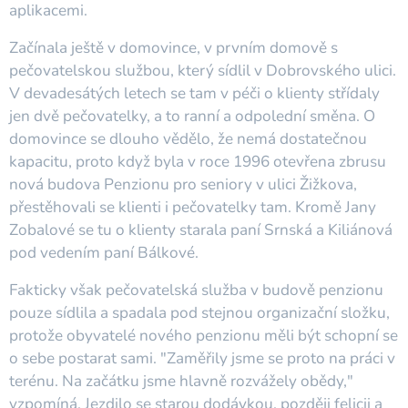
aplikacemi.
Začínala ještě v domovince, v prvním domově s
pečovatelskou službou, který sídlil v Dobrovského ulici.
V devadesátých letech se tam v péči o klienty střídaly
jen dvě pečovatelky, a to ranní a odpolední směna. O
domovince se dlouho vědělo, že nemá dostatečnou
kapacitu, proto když byla v roce 1996 otevřena zbrusu
nová budova Penzionu pro seniory v ulici Žižkova,
přestěhovali se klienti i pečovatelky tam. Kromě Jany
Zobalové se tu o klienty starala paní Srnská a Kiliánová
pod vedením paní Bálkové.
Fakticky však pečovatelská služba v budově penzionu
pouze sídlila a spadala pod stejnou organizační složku,
protože obyvatelé nového penzionu měli být schopní se
o sebe postarat sami. "Zaměřily jsme se proto na práci v
terénu. Na začátku jsme hlavně rozvážely obědy,"
vzpomíná. Jezdilo se starou dodávkou, později felicii a