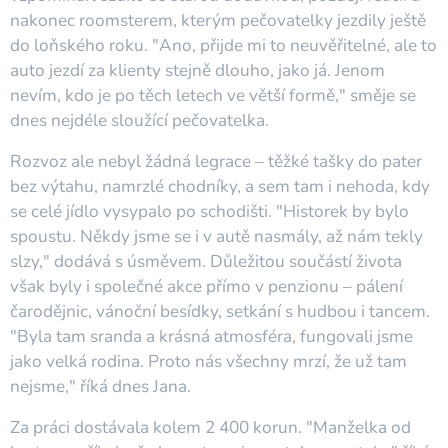
nakonec roomsterem, kterým pečovatelky jezdily ještě
do loňského roku. "Ano, přijde mi to neuvěřitelné, ale to
auto jezdí za klienty stejně dlouho, jako já. Jenom
nevím, kdo je po těch letech ve větší formě," směje se
dnes nejdéle sloužící pečovatelka.
Rozvoz ale nebyl žádná legrace – těžké tašky do pater
bez výtahu, namrzlé chodníky, a sem tam i nehoda, kdy
se celé jídlo vysypalo po schodišti. "Historek by bylo
spoustu. Někdy jsme se i v autě nasmály, až nám tekly
slzy," dodává s úsměvem. Důležitou součástí života
však byly i společné akce přímo v penzionu – pálení
čarodějnic, vánoční besídky, setkání s hudbou i tancem.
"Byla tam sranda a krásná atmosféra, fungovali jsme
jako velká rodina. Proto nás všechny mrzí, že už tam
nejsme," říká dnes Jana.
Za práci dostávala kolem 2 400 korun. "Manželka od