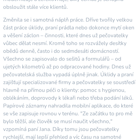
obsloužit stále více klientů.
Změnila se i samotná náplň práce. Dříve tvořily velkou
část práce úklidy, praní prádla nebo dokonce mytí oken
a věšení záclon – činnosti, které dnes už pečovatelky
vůbec dělat nesmí. Kromě toho se rozvážely desítky
obědů denně, často i do sedmdesáti domácností.
Všechno se zapisovalo do sešitů a formulářů – od
ujetých kilometrů až po odpracované hodiny. Dnes už
pečovatelská služba vypadá úplně jinak. Úklidy a praní
zajišťují specializované firmy a pečovatelky se soustředí
hlavně na přímou péči o klienty: pomoc s hygienou,
oblékáním, doprovody k lékaři nebo třeba podání léků.
Papírové záznamy nahradila mobilní aplikace, do které
se vše zapisuje rovnou v terénu. "Ze začátku to pro mě
bylo těžší, ale člověk se musí naučit všechno,"
vzpomíná paní Jana. Díky tomu jsou pečovatelky
rychlejší, mají lepší přehled a víc času na samotné