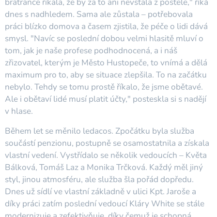
bratrance říkala, že by za to ani nevstala z postele," říká
dnes s nadhledem. Sama ale zůstala – potřebovala
práci blízko domova a časem zjistila, že péče o lidi dává
smysl. "Navíc se poslední dobou velmi hlasitě mluví o
tom, jak je naše profese podhodnocená, a i náš
zřizovatel, kterým je Město Hustopeče, to vnímá a dělá
maximum pro to, aby se situace zlepšila. To na začátku
nebylo. Tehdy se tomu prostě říkalo, že jsme obětavé.
Ale i obětaví lidé musí platit účty," posteskla si s nadějí
v hlase.
Během let se měnilo ledacos. Zpočátku byla služba
součástí penzionu, postupně se osamostatnila a získala
vlastní vedení. Vystřídalo se několik vedoucích – Květa
Bálková, Tomáš Laz a Monika Trčková. Každý měl jiný
styl, jinou atmosféru, ale služba šla pořád dopředu.
Dnes už sídlí ve vlastní základně v ulici Kpt. Jaroše a
díky práci zatím poslední vedoucí Kláry White se stále
modernizuje a zefektivňuje, díky čemuž je schopná