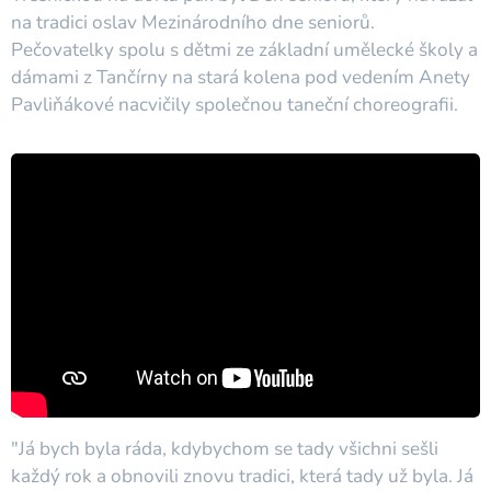
na tradici oslav Mezinárodního dne seniorů.
Pečovatelky spolu s dětmi ze základní umělecké školy a
dámami z Tančírny na stará kolena pod vedením Anety
Pavliňákové nacvičily společnou taneční choreografii.
"Já bych byla ráda, kdybychom se tady všichni sešli
každý rok a obnovili znovu tradici, která tady už byla. Já