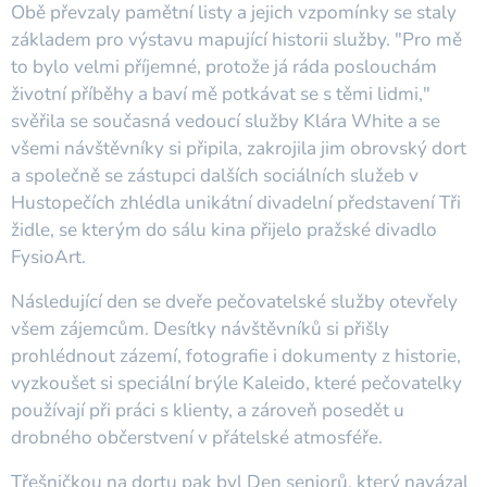
Obě převzaly pamětní listy a jejich vzpomínky se staly
základem pro výstavu mapující historii služby. "Pro mě
to bylo velmi příjemné, protože já ráda poslouchám
životní příběhy a baví mě potkávat se s těmi lidmi,"
svěřila se současná vedoucí služby Klára White a se
všemi návštěvníky si připila, zakrojila jim obrovský dort
a společně se zástupci dalších sociálních služeb v
Hustopečích zhlédla unikátní divadelní představení Tři
židle, se kterým do sálu kina přijelo pražské divadlo
FysioArt.
Následující den se dveře pečovatelské služby otevřely
všem zájemcům. Desítky návštěvníků si přišly
prohlédnout zázemí, fotografie i dokumenty z historie,
vyzkoušet si speciální brýle Kaleido, které pečovatelky
používají při práci s klienty, a zároveň posedět u
drobného občerstvení v přátelské atmosféře.
Třešničkou na dortu pak byl Den seniorů, který navázal