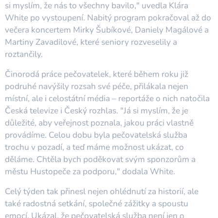
si myslím, že nás to všechny bavilo," uvedla Klára
White po vystoupení. Nabitý program pokračoval až do
večera koncertem Mirky Šubíkové, Daniely Magálové a
Martiny Zavadilové, které seniory rozveselily a
roztančily.
Činorodá práce pečovatelek, které během roku již
podruhé navýšily rozsah své péče, přilákala nejen
místní, ale i celostátní média – reportáže o nich natočila
Česká televize i Český rozhlas. "Já si myslím, že je
důležité, aby veřejnost poznala, jakou práci vlastně
provádíme. Celou dobu byla pečovatelská služba
trochu v pozadí, a teď máme možnost ukázat, co
děláme. Chtěla bych poděkovat svým sponzorům a
městu Hustopeče za podporu," dodala White.
Celý týden tak přinesl nejen ohlédnutí za historií, ale
také radostná setkání, společné zážitky a spoustu
emocí. Ukázal, že pečovatelská služba není jen o