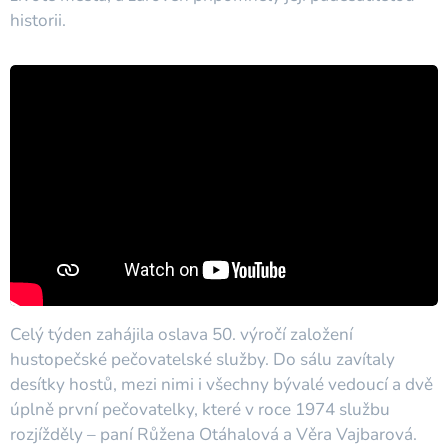
historii.
Celý týden zahájila oslava 50. výročí založení
hustopečské pečovatelské služby. Do sálu zavítaly
desítky hostů, mezi nimi i všechny bývalé vedoucí a dvě
úplně první pečovatelky, které v roce 1974 službu
rozjížděly – paní Růžena Otáhalová a Věra Vajbarová.