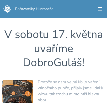
Pečovatelky Hustopeče
V sobotu 17. května
uvaříme
DobroGuláš!
Protože se nám velmi líbilo vaření
vánočního punče, přijaly jsme i další
výzvu tak trochu mimo náš hlavní
obor.