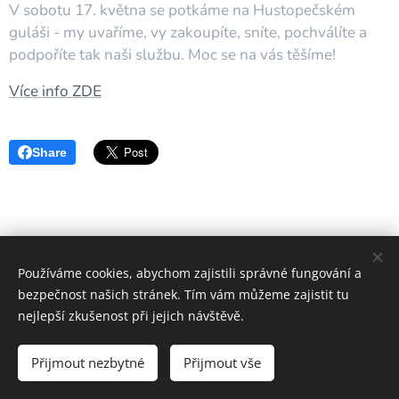
V sobotu 17. května se potkáme na Hustopečském
guláši - my uvaříme, vy zakoupíte, sníte, pochválíte a
podpoříte tak naši službu. Moc se na vás těšíme!
Více info ZDE
Share
Používáme cookies, abychom zajistili správné fungování a
bezpečnost našich stránek. Tím vám můžeme zajistit tu
nejlepší zkušenost při jejich návštěvě.
Pečovatelská služba Hustopeče 2024
Přijmout nezbytné
Přijmout vše
Vytvořeno službou
Webnode
Cookies