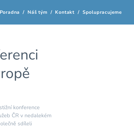
Poradna
Náš tým
Kontakt
Spolupracujeme
erenci
vropě
stižní konference
služeb ČR v nedalekém
olečně sdíleli