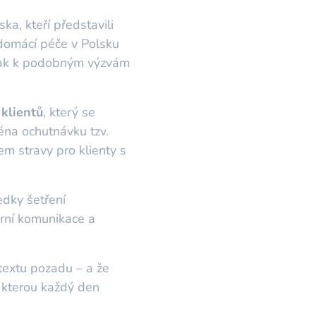
a, kteří představili
 domácí péče v Polsku
 jak k podobným výzvám
 klientů
, který se
ména ochutnávku tzv.
 stravy pro klienty s
edky šetření
erní komunikace a
textu pozadu – a že
, kterou každý den