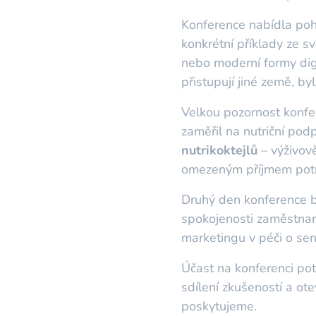
Konference nabídla pohl
konkrétní příklady ze 
nebo moderní formy dig
přistupují jiné země, by
Velkou pozornost konf
zaměřil na nutriční pod
nutrikoktejlů
– výživov
omezeným příjmem potr
Druhý den konference b
spokojenosti zaměstnan
marketingu v péči o sen
Účast na konferenci pot
sdílení zkušeností a ot
poskytujeme.