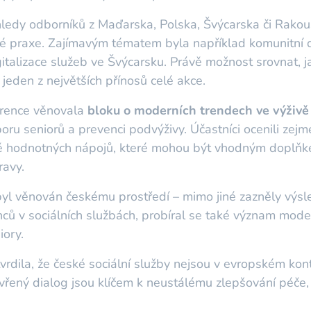
edy odborníků z Maďarska, Polska, Švýcarska či Rakousk
své praxe. Zajímavým tématem byla například komunitní
italizace služeb ve Švýcarsku. Právě možnost srovnat,
l jeden z největších přínosů celé akce.
erence věnovala
bloku o moderních trendech ve výživě
poru seniorů a prevenci podvýživy. Účastníci ocenili zej
ě hodnotných nápojů, které mohou být vhodným doplňkem
avy.
yl věnován českému prostředí – mimo jiné zazněly výsl
ců v sociálních službách, probíral se také význam mod
iory.
vrdila, že české sociální služby nejsou v evropském kon
evřený dialog jsou klíčem k neustálému zlepšování péče