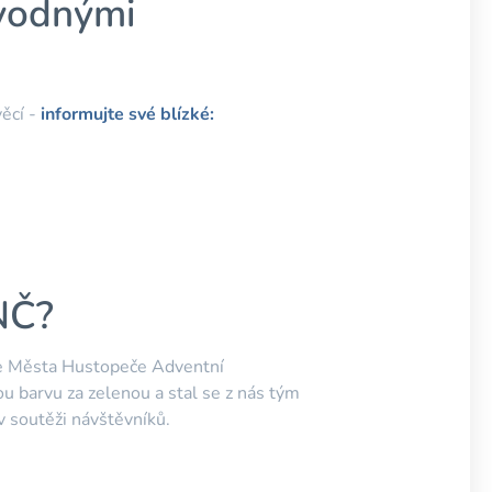
dvodnými
ěcí -
informujte své blízké:
NČ?
kce Města Hustopeče Adventní
u barvu za zelenou a stal se z nás tým
v soutěži návštěvníků.