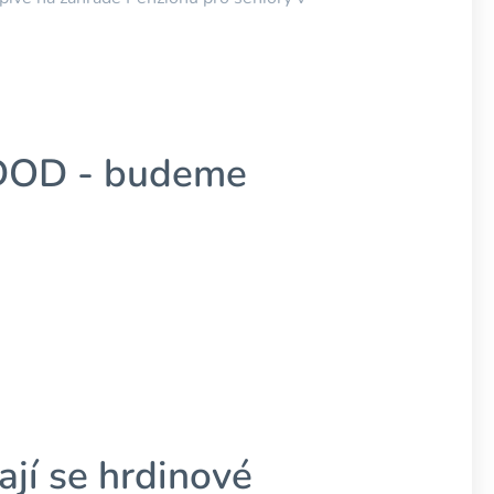
i DOD - budeme
ají se hrdinové