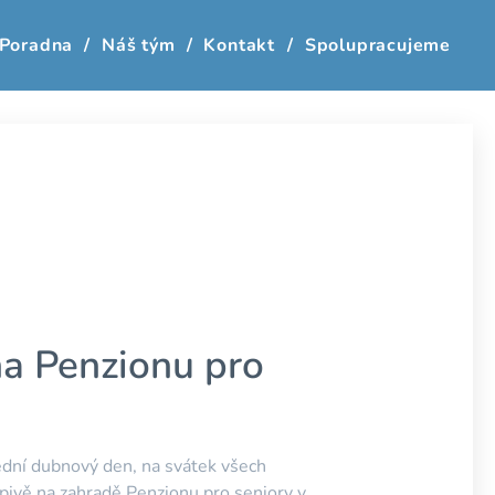
Poradna
Náš tým
Kontakt
Spolupracujeme
a Penzionu pro
ední dubnový den, na svátek všech
apivě na zahradě Penzionu pro seniory v