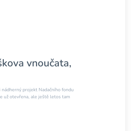
íškova vnoučata,
l i nádherný projekt Nadačního fondu
e už otevřena, ale ještě letos tam