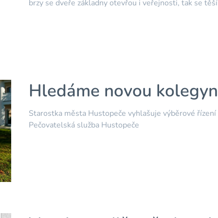
brzy se dveře základny otevřou i veřejnosti, tak se těš
Hledáme novou kolegyni
Starostka města Hustopeče vyhlašuje výběrové řízení n
Pečovatelská služba Hustopeče