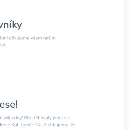
vníky
dloní děkujeme všem našim
ské.
ese!
é základny! Přestěhovaly jsme se
drese Kpt. Jaroše 24. A slibujeme, že