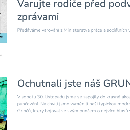
Varujte rodiče před po
zprávami
Předáváme varování z Ministerstva práce a sociálních v
Ochutnali jste náš GRU
V sobotu 30. listopadu jsme se zapojily do krásné a
punčování. Na chvíli jsme vyměnili naši typickou modro
Grinčů, který bojoval se svým punčem o nejvíce hlasů 