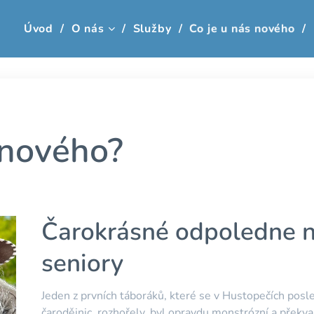
Úvod
O nás
Služby
Co je u nás nového
 nového?
Čarokrásné odpoledne n
seniory
Jeden z prvních táboráků, které se v Hustopečích posl
čarodějnic, rozhořely, byl opravdu monstrózní a překv