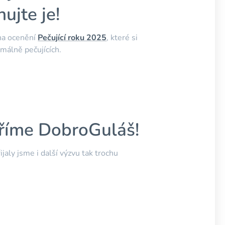
ujte je!
 na ocenění
Pečující roku 2025
, které si
rmálně pečujících.
aříme DobroGuláš!
jaly jsme i další výzvu tak trochu