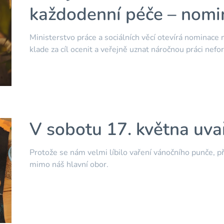
každodenní péče – nomin
Ministerstvo práce a sociálních věcí otevírá nominace
klade za cíl ocenit a veřejně uznat náročnou práci nefo
V sobotu 17. května uv
Protože se nám velmi líbilo vaření vánočního punče, při
mimo náš hlavní obor.