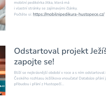
mobilní pedikérka Jitka, která má
i vlastní stránky se zajímavými články.
https://mobilnipedikura-hustopece.cz/
Počtěte si:
Odstartoval projekt Jež
zapojte se!
Blíží se nejkrásnější období v roce a s ním odstartova
Českého rozhlasu Ježíškova vnoučata! Databáze přání j
přibudou i přání z Hustopečí...